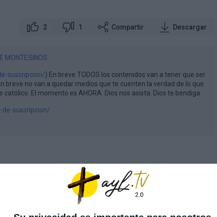
2
1
Compartir
Descargar
E MONTESINOS
de-suscripcion/
) En breve TODOS los contenidos van a tener que ser
 en breve no van a quedar medios que te cuenten la verdad de lo que
católico. El momento es AHORA. Dios nos asista. Dios te bendiga.
-de-suscripcion/
racion.com/producto/medalla-de-la-virgen-de-umbe/
oduct-category/libros/ebooks/
liberacion.com/categoria-producto/libros/
0100570163476193
sesión para comentar
juBCRMgImv
 - 46113 ESPAÑA