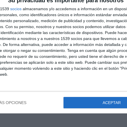
Su privacidad es importante para nosotros
s 1539
socios
almacenamos y/o accedemos a información en un disposit
ct/sagrada-biblia-straubinger-completa-edicion-original-traducida-
sonales, como identificadores únicos e información estándar enviada 
ntenido personalizado, medición de publicidad y contenido, investigaci
dei.es/product/la-masoneria-historia-hermanos-3-puntos/
os.
Con su permiso, nosotros y nuestros socios podemos utilizar datos 
on-demostrada/
oduct/catecismo-romano-trento/
identificación mediante las características de dispositivos. Puede hacer
cismo-ripalda/
ntimiento a nosotros y a nuestros 1539 socios para que llevemos a ca
-los-dogmas-catolicos/
. De forma alternativa, puede acceder a información más detallada y 
ct/camino-perfeccion/
e otorgar o negar su consentimiento.
Tenga en cuenta que algún proc
.es/product/la-cruz-partida-la-mano-oculta-en-el-vaticano/
de no requerir de su consentimiento, pero usted tiene el derecho de r
t-contra-la-iglesia-de-maurice-pinay/
referencias se aplicarán solo a este sitio web. Puede cambiar sus pref
ei.es/product/el-fin-del-mundo-y-los-misterios-de-la-vida-futura-
alquier momento volviendo a este sitio y haciendo clic en el botón "Pri
 web.
duct/examen-critico-del-novus-ordo-missae-ebook/
ÁS OPCIONES
ACEPTAR