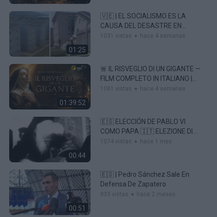
🇻🇪 | EL SOCIALISMO ES LA
CAUSA DEL DESASTRE EN
VENEZUELA.
1031 vistas
hace 4 semanas
01:25
🚨 IL RISVEGLIO DI UN GIGANTE —
FILM COMPLETO IN ITALIANO |
Santa Veronica Giuliani 🔥
1081 vistas
hace 4 semanas
01:39:52
🇪🇸 ELECCIÓN DE PABLO VI
COMO PAPA 🇮🇹 ELEZIONE DI
PAOLO VI COME PAPA
1074 vistas
hace 1 mes
00:44
🇪🇸 | Pedro Sánchez Sale En
Defensa De Zapatero
933 vistas
hace 2 meses
00:51