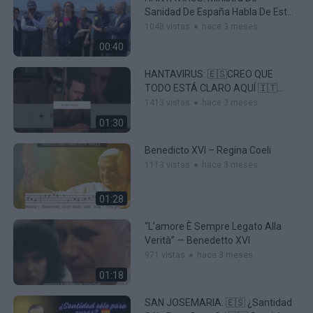
Sanidad De España Habla De Este
“simulacro” De Hace Un Mes
1048 vistas
hace 3 meses
Sobre El Asunto
00:40
HANTAVIRUS: 🇪🇸CREO QUE
TODO ESTÁ CLARO AQUÍ 🇮🇹
CREDO CHE QUI SIA TUTTO
1413 vistas
hace 3 meses
CHIARO
01:30
Benedicto XVI – Regina Coeli
1113 vistas
hace 3 meses
01:28
“L’amore È Sempre Legato Alla
Verità” — Benedetto XVI
971 vistas
hace 3 meses
01:18
SAN JOSEMARIA: 🇪🇸 ¿Santidad