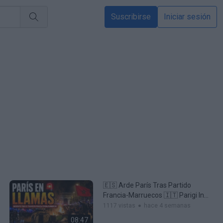
Suscribirse
Iniciar sesión
🇪🇸 Arde París Tras Partido
Francia-Marruecos 🇮🇹 Parigi In
Fiamme Dopo La Partita Francia-
1117 vistas
hace 4 semanas
Marocco
08:47