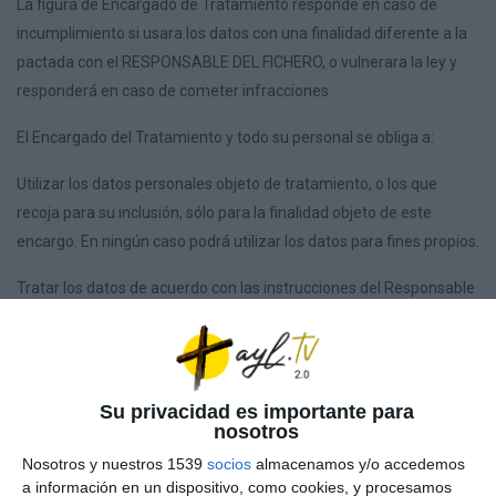
La figura de Encargado de Tratamiento responde en caso de
incumplimiento si usara los datos con una finalidad diferente a la
pactada con el RESPONSABLE DEL FICHERO, o vulnerara la ley y
responderá en caso de cometer infracciones.
El Encargado del Tratamiento y todo su personal se obliga a:
Utilizar los datos personales objeto de tratamiento, o los que
recoja para su inclusión, sólo para la finalidad objeto de este
encargo. En ningún caso podrá utilizar los datos para fines propios.
Tratar los datos de acuerdo con las instrucciones del Responsable
del Tratamiento. Si el Encargado del Tratamiento considera que
alguna de las instrucciones infringe el RGPD o cualquier otra
disposición en materia de protección de datos de la Unión o de los
Estados miembros, el encargado informará inmediatamente al
Su privacidad es importante para
nosotros
Responsable del Tratamiento.
Nosotros y nuestros 1539
socios
almacenamos y/o accedemos
Llevar, por escrito, un registro de todas las categorías de
a información en un dispositivo, como cookies, y procesamos