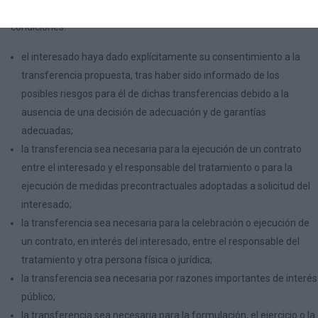
adecuadas, si la transferencia cumple alguna de las siguientes
condiciones:
el interesado haya dado explícitamente su consentimiento a la
transferencia propuesta, tras haber sido informado de los
posibles riesgos para él de dichas transferencias debido a la
ausencia de una decisión de adecuación y de garantías
adecuadas;
la transferencia sea necesaria para la ejecución de un contrato
entre el interesado y el responsable del tratamiento o para la
ejecución de medidas precontractuales adoptadas a solicitud del
interesado;
la transferencia sea necesaria para la celebración o ejecución de
un contrato, en interés del interesado, entre el responsable del
tratamiento y otra persona física o jurídica;
la transferencia sea necesaria por razones importantes de interés
público;
la transferencia sea necesaria para la formulación, el ejercicio o la