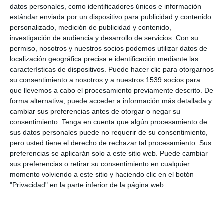
actividades de tratamiento efectuadas por cuenta del
datos personales, como identificadores únicos e información
estándar enviada por un dispositivo para publicidad y contenido
Responsable del Tratamiento, que contenga:
personalizado, medición de publicidad y contenido,
investigación de audiencia y desarrollo de servicios.
Con su
El nombre y los datos de contacto del encargado o encargados y
permiso, nosotros y nuestros socios podemos utilizar datos de
de cada responsable por cuenta del cual actúe el encargado y, en
localización geográfica precisa e identificación mediante las
su caso, del representante del responsable o del encargado y del
características de dispositivos. Puede hacer clic para otorgarnos
delegado de protección de datos.
su consentimiento a nosotros y a nuestros 1539 socios para
que llevemos a cabo el procesamiento previamente descrito. De
Las categorías de tratamientos efectuados por cuenta de cada
forma alternativa, puede acceder a información más detallada y
cambiar sus preferencias antes de otorgar o negar su
responsable.
consentimiento.
Tenga en cuenta que algún procesamiento de
sus datos personales puede no requerir de su consentimiento,
En su caso, las transferencias de datos personales a un tercer país
pero usted tiene el derecho de rechazar tal procesamiento. Sus
u organización internacional, incluida la identificación de dicho
preferencias se aplicarán solo a este sitio web. Puede cambiar
tercer país u organización internacional y, en el caso de las
sus preferencias o retirar su consentimiento en cualquier
transferencias indicadas en el artículo 49 apartado 1, párrafo
momento volviendo a este sitio y haciendo clic en el botón
"Privacidad" en la parte inferior de la página web.
segundo del RGPD, la documentación de garantías adecuadas.
Una descripción general de las medidas técnicas y organizativas
de seguridad relativas a: