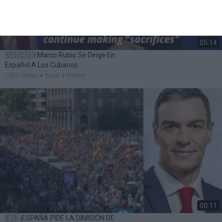
05:14
🇺🇸🇨🇺 | Marco Rubio Se Dirige En
Español A Los Cubanos.
1063 vistas
hace 3 meses
00:11
🇪🇸 ¡ESPAÑA PIDE LA DIMISIÓN DE