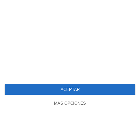
00:51
🇪🇸 | Pedro Sánchez Sale En Defensa
De Zapatero
ACEPTAR
933 vistas
hace 2 meses
MÁS OPCIONES