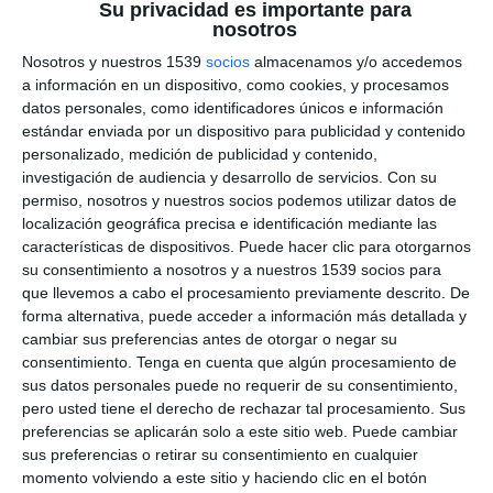
Su privacidad es importante para
nosotros
Nosotros y nuestros 1539
socios
almacenamos y/o accedemos
a información en un dispositivo, como cookies, y procesamos
#CLIMA
#COLABORADORES
#FIRMAS
#INGENIERO PEDRO
datos personales, como identificadores únicos e información
PEñAS
estándar enviada por un dispositivo para publicidad y contenido
personalizado, medición de publicidad y contenido,
➡️ Suscríbete a AYLTV:
https://ayl.tv/cuenta-de-
investigación de audiencia y desarrollo de servicios.
Con su
membresia/tipos-de-suscripcion/
permiso, nosotros y nuestros socios podemos utilizar datos de
➡️ Tienda AyL:
https://adoracionyliberacion.com/tienda/
localización geográfica precisa e identificación mediante las
➡️ Medalla y Agua de la Virgen de Umbe:
características de dispositivos. Puede hacer clic para otorgarnos
https://adoracionyliberacion.com/producto/medalla-de-la-
Mostras más
su consentimiento a nosotros y a nuestros 1539 socios para
virgen-de-umbe/
➡️ Las mejores lecturas católicas e-book:
que llevemos a cabo el procesamiento previamente descrito. De
https://genusdei.es/product-category/libros/ebooks/
forma alternativa, puede acceder a información más detallada y
0
COMENTARIOS
➡️ Las mejores lecturas católicas libros físicos:
cambiar sus preferencias antes de otorgar o negar su
https://adoracionyliberacion.com/categoria-producto/libros/
consentimiento.
Tenga en cuenta que algún procesamiento de
➡️ Donativos Paypal:
paypal.me/adoracionyliberacion
sus datos personales puede no requerir de su consentimiento,
➡️ Donativos Cuenta Openbank (Banco Santander) :
Por favor inicia sesión para comentar
pero usted tiene el derecho de rechazar tal procesamiento. Sus
ES2500730100570163476193
preferencias se aplicarán solo a este sitio web. Puede cambiar
➡️ Donativos Bizum: +34653441198
sus preferencias o retirar su consentimiento en cualquier
➡️ Canal Telegram:
https://t.me/adoracionyliberacion
momento volviendo a este sitio y haciendo clic en el botón
➡️ Canal Whatsapp: