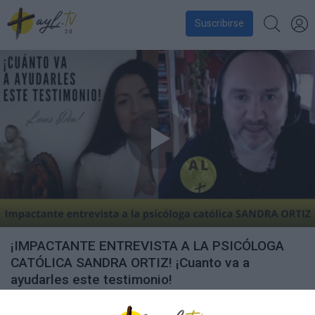
Suscribirse
¡IMPACTANTE ENTREVISTA A LA PSICÓLOGA
CATÓLICA SANDRA ORTIZ! ¡Cuanto va a
ayudarles este testimonio!
2344 vistas
• 28 de marzo de 2023