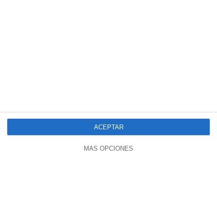
00:51
🇪🇸 | Pedro Sánchez Sale En Defensa
De Zapatero
933 vistas
hace 2 meses
ACEPTAR
MÁS OPCIONES