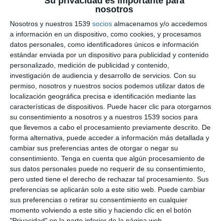
Su privacidad es importante para
nosotros
#MúSICA
#PABLO DE MARíA
Nosotros y nuestros 1539
socios
almacenamos y/o accedemos
a información en un dispositivo, como cookies, y procesamos
➡️ Suscríbete a AYLTV:
https://ayl.tv/cuenta-de-
datos personales, como identificadores únicos e información
membresia/tipos-de-suscripcion/
estándar enviada por un dispositivo para publicidad y contenido
➡️ Tienda AyL:
https://adoracionyliberacion.com/tienda/
personalizado, medición de publicidad y contenido,
➡️ Medalla y Agua de la Virgen de Umbe:
investigación de audiencia y desarrollo de servicios.
Con su
https://adoracionyliberacion.com/producto/medalla-de-la-
permiso, nosotros y nuestros socios podemos utilizar datos de
virgen-de-umbe/
Mostras más
localización geográfica precisa e identificación mediante las
➡️ Las mejores lecturas católicas e-book:
https://genusdei.es/product-category/libros/ebooks/
características de dispositivos. Puede hacer clic para otorgarnos
➡️ Las mejores lecturas católicas libros físicos:
su consentimiento a nosotros y a nuestros 1539 socios para
0
COMENTARIOS
https://adoracionyliberacion.com/categoria-producto/libros/
que llevemos a cabo el procesamiento previamente descrito. De
➡️ Donativos Paypal:
paypal.me/adoracionyliberacion
forma alternativa, puede acceder a información más detallada y
➡️ Donativos Cuenta Openbank (Banco Santander) :
cambiar sus preferencias antes de otorgar o negar su
ES2500730100570163476193
Por favor inicia sesión para comentar
consentimiento.
Tenga en cuenta que algún procesamiento de
➡️ Donativos Bizum: +34653441198
sus datos personales puede no requerir de su consentimiento,
➡️ Canal Telegram:
https://t.me/adoracionyliberacion
pero usted tiene el derecho de rechazar tal procesamiento. Sus
➡️ Canal Whatsapp:
preferencias se aplicarán solo a este sitio web. Puede cambiar
https://chat.whatsapp.com/LMKcrrEXh1V5juBCRMgImv
sus preferencias o retirar su consentimiento en cualquier
➡️ DIRECCIÓN POSTAL: "Adoración y Liberación".
Ap.Correos
nº
5 - 46113 ESPAÑA
momento volviendo a este sitio y haciendo clic en el botón
"Privacidad" en la parte inferior de la página web.