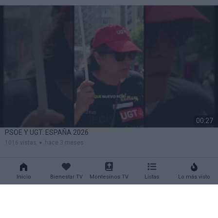
SÁNCHEZ
00:27
PSOE Y UGT. ESPAÑA 2026
1016 vistas
hace 3 meses
Inicio
Bienestar TV
Montesinos TV
Listas
Lo más visto