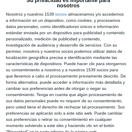
Su privacidad es importante para
nosotros
#CANALES AMIGOS
#PATRIARCADO CATóLICO BIZANTINO
Nosotros y nuestros 1539
socios
almacenamos y/o accedemos
a información en un dispositivo, como cookies, y procesamos
➡️ Suscríbete a AYLTV:
https://ayl.tv/cuenta-de-
datos personales, como identificadores únicos e información
membresia/tipos-de-suscripcion/
estándar enviada por un dispositivo para publicidad y contenido
➡️ Tienda AyL:
https://adoracionyliberacion.com/tienda/
personalizado, medición de publicidad y contenido,
➡️ Medalla y Agua de la Virgen de Umbe:
investigación de audiencia y desarrollo de servicios.
Con su
https://adoracionyliberacion.com/producto/medalla-de-la-
permiso, nosotros y nuestros socios podemos utilizar datos de
virgen-de-umbe/
Mostras más
localización geográfica precisa e identificación mediante las
➡️ Las mejores lecturas católicas e-book:
https://genusdei.es/product-category/libros/ebooks/
características de dispositivos. Puede hacer clic para otorgarnos
➡️ Las mejores lecturas católicas libros físicos:
su consentimiento a nosotros y a nuestros 1539 socios para
0
COMENTARIOS
https://adoracionyliberacion.com/categoria-producto/libros/
que llevemos a cabo el procesamiento previamente descrito. De
➡️ Donativos Paypal:
paypal.me/adoracionyliberacion
forma alternativa, puede acceder a información más detallada y
➡️ Donativos Cuenta Openbank (Banco Santander) :
cambiar sus preferencias antes de otorgar o negar su
ES2500730100570163476193
Por favor inicia sesión para comentar
consentimiento.
Tenga en cuenta que algún procesamiento de
➡️ Donativos Bizum: +34653441198
sus datos personales puede no requerir de su consentimiento,
➡️ Canal Telegram:
https://t.me/adoracionyliberacion
pero usted tiene el derecho de rechazar tal procesamiento. Sus
➡️ Canal Whatsapp:
preferencias se aplicarán solo a este sitio web. Puede cambiar
https://chat.whatsapp.com/LMKcrrEXh1V5juBCRMgImv
sus preferencias o retirar su consentimiento en cualquier
➡️ DIRECCIÓN POSTAL: "Adoración y Liberación".
Ap.Correos
nº
5 - 46113 ESPAÑA
momento volviendo a este sitio y haciendo clic en el botón
"Privacidad" en la parte inferior de la página web.