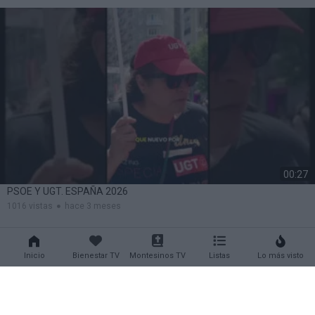
SÁNCHEZ
00:27
PSOE Y UGT. ESPAÑA 2026
1016 vistas
hace 3 meses
Inicio
Bienestar TV
Montesinos TV
Listas
Lo más visto