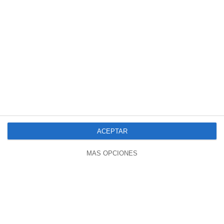
00:51
🇪🇸 | Pedro Sánchez Sale En Defensa
De Zapatero
933 vistas
hace 2 meses
ACEPTAR
MÁS OPCIONES