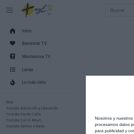
Inicio
Bienestar TV
Montesinos TV
Listas
Lo más visto
Web
Youtube Adoración y Liberación
Youtube Dando Caña
Nosotros y nuestro
Youtube Duc in Altum
procesamos datos per
Youtube Santos o Nada
para publicidad y co