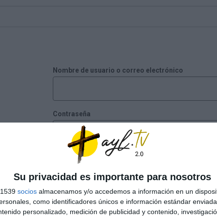
Nombre de usuario o correo electrónico
Contraseña
Recuérdame
Su privacidad es importante para nosotros
s 1539
socios
almacenamos y/o accedemos a información en un disposit
¿Has perdido tu contraseña?
sonales, como identificadores únicos e información estándar enviada 
ntenido personalizado, medición de publicidad y contenido, investigaci