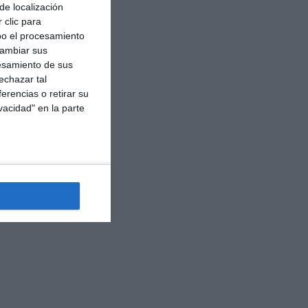
de localización
 clic para
bo el procesamiento
cambiar sus
esamiento de sus
echazar tal
erencias o retirar su
vacidad" en la parte