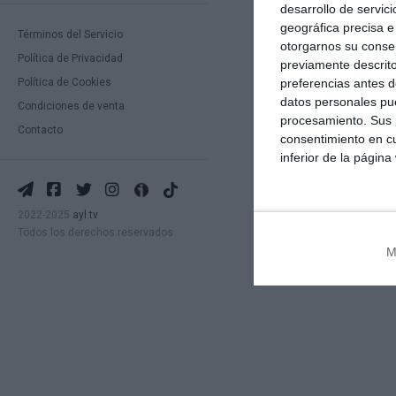
desarrollo de servici
geográfica precisa e 
Términos del Servicio
otorgarnos su conse
Política de Privacidad
previamente descrito
preferencias antes d
Política de Cookies
datos personales pue
Condiciones de venta
procesamiento. Sus p
Contacto
consentimiento en cu
inferior de la página
2022-2025
ayl.tv
Todos los derechos reservados
M