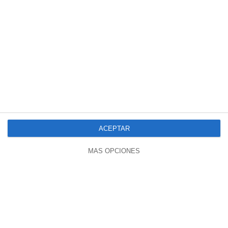
10:48
MARÍA Es CORREDENTORA – El Camino
SINODAL Es ANTI-MARIANO
1098 vistas
hace 9 meses
ACEPTAR
MÁS OPCIONES