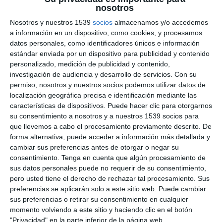
nosotros
Nosotros y nuestros 1539
socios
almacenamos y/o accedemos
#ACTUALIDAD ESPAñA
#ESPAñA
#FAMILIA REAL ESPAñOLA
a información en un dispositivo, como cookies, y procesamos
#NAVIDAD
datos personales, como identificadores únicos e información
Felicitación de Navidad Oficial de los Reyes de España. Navidad
estándar enviada por un dispositivo para publicidad y contenido
2025
personalizado, medición de publicidad y contenido,
investigación de audiencia y desarrollo de servicios.
Con su
➡️ Suscríbete a AYLTV:
https://ayl.tv/cuenta-de-
permiso, nosotros y nuestros socios podemos utilizar datos de
membresia/tipos-de-suscripcion/
Mostras más
localización geográfica precisa e identificación mediante las
➡️ Tienda AyL:
https://adoracionyliberacion.com/tienda/
➡️ Medalla y Agua de la Virgen de Umbe:
características de dispositivos. Puede hacer clic para otorgarnos
https://adoracionyliberacion.com/producto/medalla-de-la-
su consentimiento a nosotros y a nuestros 1539 socios para
0
COMENTARIOS
virgen-de-umbe/
que llevemos a cabo el procesamiento previamente descrito. De
➡️ Las mejores lecturas católicas e-book:
forma alternativa, puede acceder a información más detallada y
https://genusdei.es/product-category/libros/ebooks/
cambiar sus preferencias antes de otorgar o negar su
➡️ Las mejores lecturas católicas libros físicos:
Por favor inicia sesión para comentar
consentimiento.
Tenga en cuenta que algún procesamiento de
https://adoracionyliberacion.com/categoria-producto/libros/
sus datos personales puede no requerir de su consentimiento,
➡️ Donativos Paypal:
paypal.me/adoracionyliberacion
pero usted tiene el derecho de rechazar tal procesamiento. Sus
➡️ Donativos Cuenta Openbank (Banco Santander) :
preferencias se aplicarán solo a este sitio web. Puede cambiar
ES2500730100570163476193
sus preferencias o retirar su consentimiento en cualquier
➡️ Donativos Bizum: +34653441198
➡️ Canal Telegram:
https://t.me/adoracionyliberacion
momento volviendo a este sitio y haciendo clic en el botón
➡️ Canal Whatsapp:
"Privacidad" en la parte inferior de la página web.