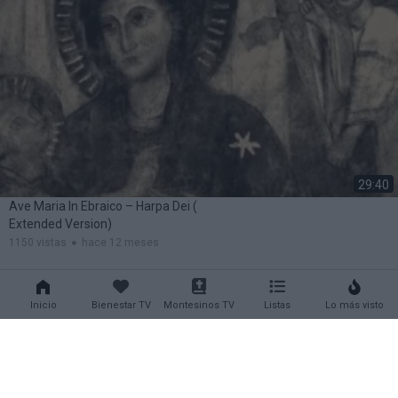
29:40
Ave Maria In Ebraico – Harpa Dei (
Extended Version)
1150 vistas
hace 12 meses
Inicio
Bienestar TV
Montesinos TV
Listas
Lo más visto