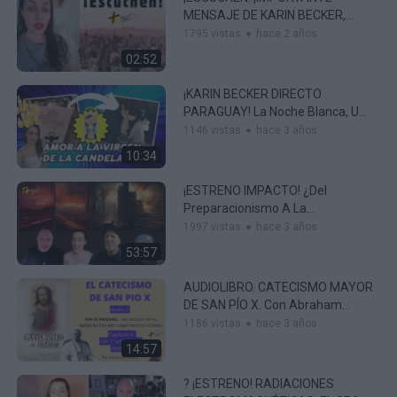
MENSAJE DE KARIN BECKER,
CORRESPONSAL DE ADORACIÓN
1795 vistas
hace 2 años
Y LIBERACIÓN EN PARAGUAY!
02:52
¡KARIN BECKER DIRECTO
PARAGUAY! La Noche Blanca, Un
Pueblo Devoto A La Virgen De La
1146 vistas
hace 3 años
Candelaria.
10:34
¡ESTRENO IMPACTO! ¿Del
Preparacionismo A La
SUPERVIVENCIA EXTREMA?
1997 vistas
hace 3 años
Vicente, Karin, Abraham Y Juanjo
53:57
AUDIOLIBRO. CATECISMO MAYOR
DE SAN PÍO X. Con Abraham
García. Audio 2 – Del 1º Art. Del
1186 vistas
hace 3 años
Símbolo
14:57
? ¡ESTRENO! RADIACIONES