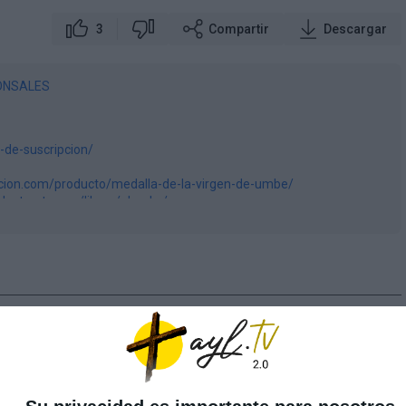
3
Compartir
Descargar
ONSALES
-de-suscripcion/
racion.com/producto/medalla-de-la-virgen-de-umbe/
oduct-category/libros/ebooks/
liberacion.com/categoria-producto/libros/
0100570163476193
juBCRMgImv
 - 46113 ESPAÑA
sesión para comentar
ct/sagrada-biblia-straubinger-completa-edicion-original-traducida-