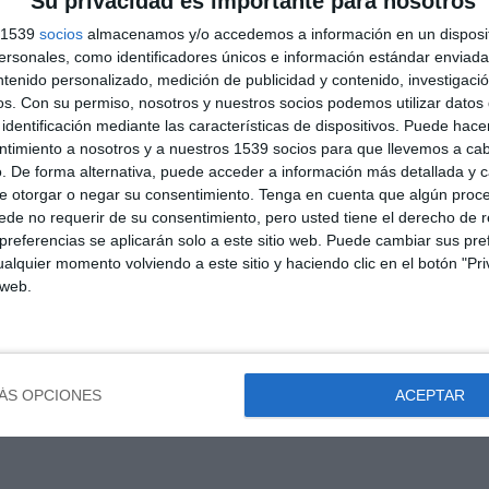
Su privacidad es importante para nosotros
dei.es/product/la-masoneria-historia-hermanos-3-puntos/
s 1539
socios
almacenamos y/o accedemos a información en un disposit
on-demostrada/
sonales, como identificadores únicos e información estándar enviada 
oduct/catecismo-romano-trento/
cismo-ripalda/
ntenido personalizado, medición de publicidad y contenido, investigaci
-los-dogmas-catolicos/
os.
Con su permiso, nosotros y nuestros socios podemos utilizar datos 
ct/camino-perfeccion/
identificación mediante las características de dispositivos. Puede hacer
.es/product/la-cruz-partida-la-mano-oculta-en-el-vaticano/
ntimiento a nosotros y a nuestros 1539 socios para que llevemos a ca
t-contra-la-iglesia-de-maurice-pinay/
. De forma alternativa, puede acceder a información más detallada y 
ei.es/product/el-fin-del-mundo-y-los-misterios-de-la-vida-futura-
e otorgar o negar su consentimiento.
Tenga en cuenta que algún proc
de no requerir de su consentimiento, pero usted tiene el derecho de r
duct/examen-critico-del-novus-ordo-missae-ebook/
referencias se aplicarán solo a este sitio web. Puede cambiar sus pref
alquier momento volviendo a este sitio y haciendo clic en el botón "Pri
 web.
ÁS OPCIONES
ACEPTAR