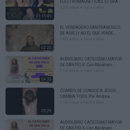
ELECTROMAGNÉTICAS. EL GRAN
PELIGRO QUE SE OCULTA
3280 vistas
hace 3 años
DETRÁS. ¿CÓMO PROTEGERTE?
01:15:45
EL VERDADERO SAN FRANCISCO
DE ASÍS (Y NO EL QUE VENDE
BERGOGLIO) Andrea Serrano.
1323 vistas
hace 3 años
Corresp. En México
02:20
AUDIOLIBRO. CATECISMO MAYOR
DE SAN PÍO X. Con Abraham
García. Audio 1 – Del Credo En
1146 vistas
hace 3 años
General
04:35
CUANDO SE CONOCE A JESÚS…
CAMBIA TODO. Por Andrea
Serrano
1190 vistas
hace 3 años
03:29
AUDIOLIBRO. CATECISMO MAYOR
DE SAN PÍO X. Con Abraham