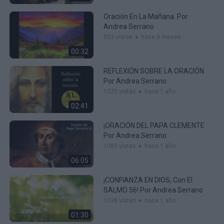
Oración En La Mañana. Por
Andrea Serrano
953 vistas
hace 8 meses
00:32
REFLEXIÓN SOBRE LA ORACIÓN.
Por Andrea Serrano
1020 vistas
hace 1 año
02:41
¡ORACIÓN DEL PAPA CLEMENTE
Por Andrea Serrano
1082 vistas
hace 1 año
06:05
¡CONFIANZA EN DIOS, Con El
SALMO 56! Por Andrea Serrano
1038 vistas
hace 1 año
01:30