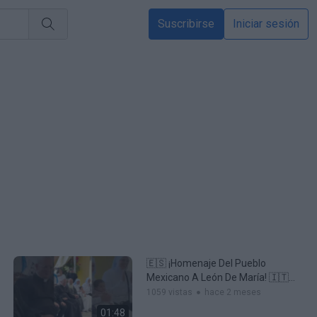
Suscribirse
Iniciar sesión
🇪🇸 ¡Homenaje Del Pueblo
Mexicano A León De María! 🇮🇹
Omaggio Del Popolo Messicano A
1059 vistas
hace 2 meses
Leone Di Ma
01:48