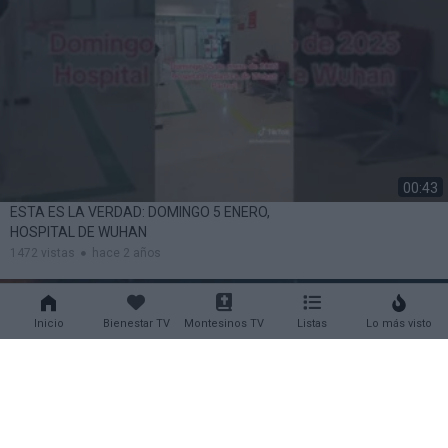
00:43
ESTA ES LA VERDAD: DOMINGO 5 ENERO,
HOSPITAL DE WUHAN
1472 vistas
hace 2 años
Inicio
Bienestar TV
Montesinos TV
Listas
Lo más visto