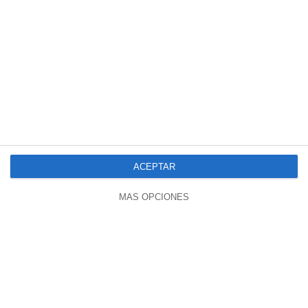
00:39
LA CRISIS QUE SUFRIMOS ES DE
HOMBRES
ACEPTAR
1075 vistas
hace 11 meses
MÁS OPCIONES