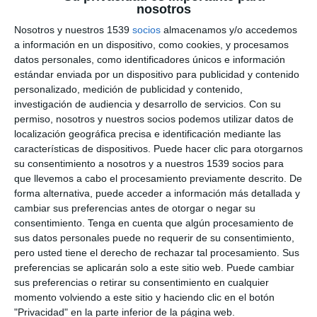
nosotros
Nosotros y nuestros 1539
socios
almacenamos y/o accedemos
#5G
#CáNCER
#MéDICOS
a información en un dispositivo, como cookies, y procesamos
Un especialista analiza los hallazgos de un estudio sobre los
datos personales, como identificadores únicos e información
posibles efectos de la radiación 5G en el desarrollo de cáncer.
estándar enviada por un dispositivo para publicidad y contenido
Conoce lo que la ciencia está descubriendo.
personalizado, medición de publicidad y contenido,
investigación de audiencia y desarrollo de servicios.
Con su
➡️ Suscríbete a AYLTV:
https://ayl.tv/cuenta-de-
permiso, nosotros y nuestros socios podemos utilizar datos de
membresia/tipos-de-suscripcion/
localización geográfica precisa e identificación mediante las
Mostras más
➡️ Tienda AyL:
https://adoracionyliberacion.com/tienda/
características de dispositivos. Puede hacer clic para otorgarnos
➡️ Medalla y Agua de la Virgen de Umbe:
su consentimiento a nosotros y a nuestros 1539 socios para
https://adoracionyliberacion.com/producto/medalla-de-la-
0
COMENTARIOS
virgen-de-umbe/
que llevemos a cabo el procesamiento previamente descrito. De
➡️ Las mejores lecturas católicas e-book:
forma alternativa, puede acceder a información más detallada y
https://genusdei.es/product-category/libros/ebooks/
cambiar sus preferencias antes de otorgar o negar su
➡️ Las mejores lecturas católicas libros físicos:
Por favor inicia sesión para comentar
consentimiento.
Tenga en cuenta que algún procesamiento de
https://adoracionyliberacion.com/categoria-producto/libros/
sus datos personales puede no requerir de su consentimiento,
➡️ Donativos Paypal:
paypal.me/adoracionyliberacion
pero usted tiene el derecho de rechazar tal procesamiento. Sus
➡️ Donativos Cuenta Openbank (Banco Santander) :
preferencias se aplicarán solo a este sitio web. Puede cambiar
ES2500730100570163476193
sus preferencias o retirar su consentimiento en cualquier
➡️ Donativos Bizum: +34653441198
momento volviendo a este sitio y haciendo clic en el botón
➡️ Canal Telegram:
https://t.me/adoracionyliberacion
➡️ Canal Whatsapp:
"Privacidad" en la parte inferior de la página web.