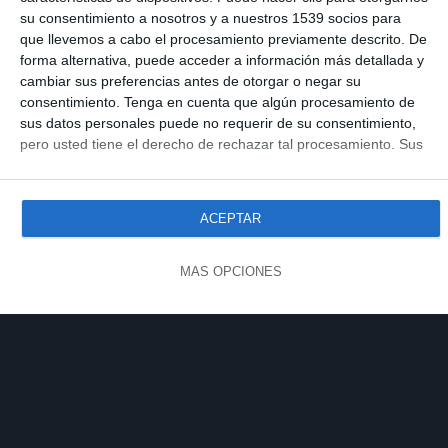
su consentimiento a nosotros y a nuestros 1539 socios para
que llevemos a cabo el procesamiento previamente descrito. De
forma alternativa, puede acceder a información más detallada y
cambiar sus preferencias antes de otorgar o negar su
consentimiento.
Tenga en cuenta que algún procesamiento de
sus datos personales puede no requerir de su consentimiento,
pero usted tiene el derecho de rechazar tal procesamiento. Sus
preferencias se aplicarán solo a este sitio web. Puede cambiar
sus preferencias o retirar su consentimiento en cualquier
momento volviendo a este sitio y haciendo clic en el botón
ACEPTAR
"Privacidad" en la parte inferior de la página web.
MÁS OPCIONES